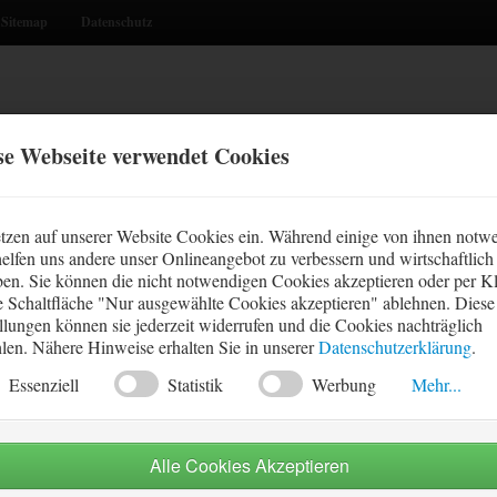
Sitemap
Datenschutz
se Webseite verwendet Cookies
WM 2026
Aktuelles
d Weltmeister?
tzen auf unserer Website Cookies ein. Während einige von ihnen notw
helfen uns andere unser Onlineangebot zu verbessern und wirtschaftlich
ben. Sie können die nicht notwendigen Cookies akzeptieren oder per K
e Schaltfläche "Nur ausgewählte Cookies akzeptieren" ablehnen. Diese
llungen können sie jederzeit widerrufen und die Cookies nachträglich
len. Nähere Hinweise erhalten Sie in unserer
Datenschutzerklärung
.
Essenziell
Statistik
Werbung
Mehr...
ielle-Cookies ermöglichen grundlegende Funktionen und sind für die
dfreie Funktion der Website erforderlich.
nd kann kann auch für die Prognosen von FuPro.de eine überaus positive Bila
Alle Cookies Akzeptieren
n (inkl. Verlängerung) und 17,2% zutreffender Tipps belegt FuPro.de Top-Pla
tik-Cookies helfen zu verstehen, wie Besucher Webseiten verwenden, i
00 Tippern) und
Toptipper
(Platz 4 von 94 Tippern).
mationen anonym gesammelt und gemeldet werden.