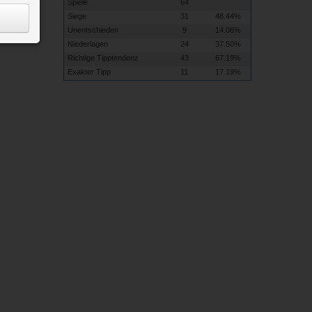
Spiele
64
nd die
Siege
31
48.44%
Unentschieden
9
14.06%
Niederlagen
24
37.50%
Richtige Tipptendenz
43
67.19%
Exakter Tipp
11
17.19%