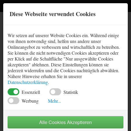
Diese Webseite verwendet Cookies
Methodik
Wir setzen auf unserer Website Cookies ein. Während einige
Kontakt
von ihnen notwendig sind, helfen uns andere unser
☾
Onlineangebot zu verbessern und wirtschaftlich zu betreiben.
Impressum
Sie können die nicht notwendigen Cookies akzeptieren oder
Deutschland
per Klick auf die Schaltfläche "Nur ausgewählte Cookies
Links
akzeptieren" ablehnen. Diese Einstellungen können sie
1. Bundesliga
jederzeit widerrufen und die Cookies nachträglich abwählen.
Prognose
Sitemap
Nähere Hinweise erhalten Sie in unserer
2. Bundesliga
Spiel Prognose - Regional Liga Nordost
Datenschutzerklärung
.
Tabellen
Datenschutz
3. Liga
Essenziell
Statistik
Prognose Statistik
International
Werbung
Mehr...
17.07.2026
Essenzielle-Cookies ermöglichen grundlegende Funktionen
England - Premier League
und sind für die einwandfreie Funktion der Website
Hinweis:
Diese Liga wird ab sofort nicht mehr unterstützt, da
erforderlich.
Alle Cookies Akzeptieren
Spanien - Primera División
keine frei zugänglichen Spieldaten verfügbar sind. Die
Statistik-Cookies helfen zu verstehen, wie Besucher Webseiten
angezeigten Inhalte werden nicht mehr aktualisiert.