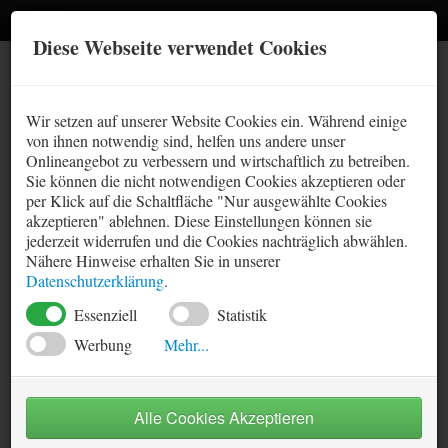
Diese Webseite verwendet Cookies
Methodik
Wir setzen auf unserer Website Cookies ein. Während einige
Kontakt
von ihnen notwendig sind, helfen uns andere unser
☾
Onlineangebot zu verbessern und wirtschaftlich zu betreiben.
Impressum
Sie können die nicht notwendigen Cookies akzeptieren oder
Deutschland
per Klick auf die Schaltfläche "Nur ausgewählte Cookies
Links
akzeptieren" ablehnen. Diese Einstellungen können sie
1. Bundesliga
jederzeit widerrufen und die Cookies nachträglich abwählen.
Prognose
Sitemap
Nähere Hinweise erhalten Sie in unserer
2. Bundesliga
Prognose Statistik - Liga Zon Sagres
Datenschutzerklärung
.
Tabellen
Datenschutz
3. Liga
Essenziell
Statistik
Prognose Statistik
International
Werbung
Mehr...
17.07.2026
Essenzielle-Cookies ermöglichen grundlegende Funktionen
England - Premier League
und sind für die einwandfreie Funktion der Website
Spieltag
1
2
3
4
5
6
7
8
9
10
erforderlich.
Alle Cookies Akzeptieren
Spanien - Primera División
Statistik-Cookies helfen zu verstehen, wie Besucher Webseiten