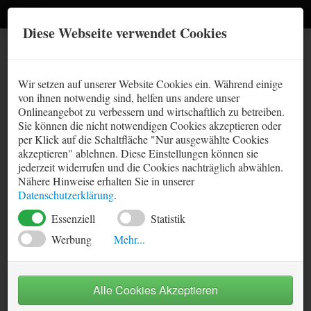
Diese Webseite verwendet Cookies
Methodik
Wir setzen auf unserer Website Cookies ein. Während einige
Kontakt
von ihnen notwendig sind, helfen uns andere unser
☾
Onlineangebot zu verbessern und wirtschaftlich zu betreiben.
Impressum
Sie können die nicht notwendigen Cookies akzeptieren oder
Deutschland
per Klick auf die Schaltfläche "Nur ausgewählte Cookies
Links
akzeptieren" ablehnen. Diese Einstellungen können sie
1. Bundesliga
jederzeit widerrufen und die Cookies nachträglich abwählen.
Prognose
Sitemap
Nähere Hinweise erhalten Sie in unserer
2. Bundesliga
Tabellen - tipp3 Bundesliga
Datenschutzerklärung
.
Tabellen
Datenschutz
3. Liga
Essenziell
Statistik
Prognose Statistik
International
Werbung
Mehr...
Saison Prognose
17.07.2026
Essenzielle-Cookies ermöglichen grundlegende Funktionen
England - Premier League
und sind für die einwandfreie Funktion der Website
Hinweis:
Diese Liga wird ab sofort nicht mehr unterstützt, da
erforderlich.
Alle Cookies Akzeptieren
Spanien - Primera División
keine frei zugänglichen Spieldaten verfügbar sind. Die
Statistik-Cookies helfen zu verstehen, wie Besucher Webseiten
angezeigten Inhalte werden nicht mehr aktualisiert.